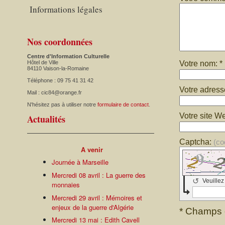
Informations légales
Nos coordonnées
Centre d'Information Culturelle
Votre nom: *
Hôtel de Ville
84110 Vaison-la-Romaine
Téléphone : 09 75 41 31 42
Votre adress
Mail : cic84@orange.fr
N'hésitez pas à utiliser notre
formulaire de contact
.
Votre site W
Actualités
Captcha:
(co
A venir
Journée à Marseille
Mercredi 08 avril : La guerre des
↺
Veuillez
monnaies
Mercredi 29 avril : Mémoires et
enjeux de la guerre d'Algérie
* Champs o
Mercredi 13 mai : Edith Cavell