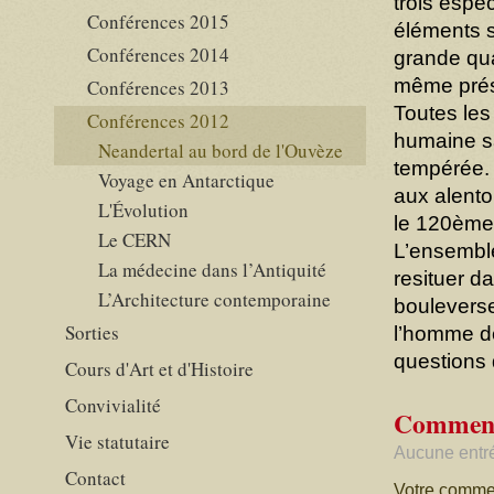
trois espè
Conférences 2015
éléments s
Conférences 2014
grande qual
même prés
Conférences 2013
Toutes les
Conférences 2012
humaine s
Neandertal au bord de l'Ouvèze
tempérée. 
Voyage en Antarctique
aux alento
L'Évolution
le 120ème
Le CERN
L’ensemble
La médecine dans l’Antiquité
resituer d
L’Architecture contemporaine
bouleverse
Sorties
l’homme de
questions 
Cours d'Art et d'Histoire
Convivialité
Comment
Vie statutaire
Aucune entré
Contact
Votre commen