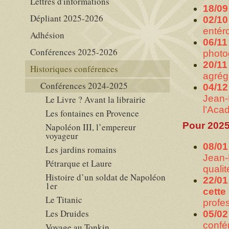
Lettres d'informations
18/09
Dépliant 2025-2026
02/10
entér
Adhésion
06/11
Conférences 2025-2026
photo
20/11
Historiques conférences
agrég
Conférences 2024-2025
04/12
Jean-
Le Livre ? Avant la librairie
l’Aca
Les fontaines en Provence
Pour 202
Napoléon III, l’empereur
voyageur
08/01
Les jardins romains
Jean-
Pétrarque et Laure
qualit
Histoire d’un soldat de Napoléon
22/01
1er
cette
Le Titanic
profe
Les Druides
05/02
confé
Voyage au Tonkin