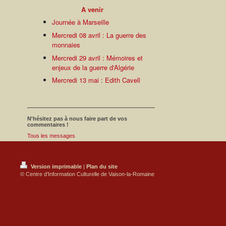
A venir
Journée à Marseille
Mercredi 08 avril : La guerre des
monnaies
Mercredi 29 avril : Mémoires et
enjeux de la guerre d'Algérie
Mercredi 13 mai : Edith Cavell
N'hésitez pas à nous faire part de vos
commentaires !
Tous les messages
Version imprimable
|
Plan du site
© Centre d'Information Culturelle de Vaison-la-Romaine