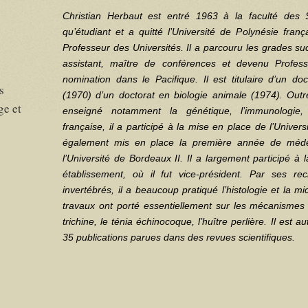
Christian Herbaut est entré 1963 à la faculté des S
e
qu’étudiant et a quitté l’Université de Polynésie fra
Professeur des Universités. Il a parcouru les grades suc
assistant, maître de conférences et devenu Profes
nomination dans le Pacifique. Il est titulaire d’un doc
s
(1970) d’un doctorat en biologie animale (1974). Outre
ge et
enseigné notamment la génétique, l’immunologie, 
française, il a participé à la mise en place de l’Univers
également mis en place la première année de médec
l’Université de Bordeaux II. Il a largement participé à 
établissement, où il fut vice-président. Par ses 
invertébrés, il a beaucoup pratiqué l’histologie et la m
travaux ont porté essentiellement sur les mécanismes 
trichine, le ténia échinocoque, l’huître perlière. Il est 
35 publications parues dans des revues scientifiques.