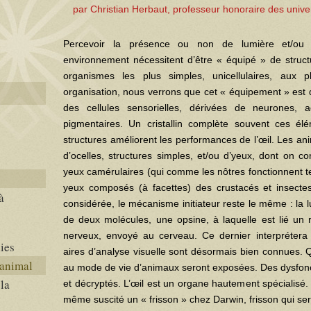
par Christian Herbaut, professeur honoraire des unive
Percevoir la présence ou non de lumière et/ou
environnement nécessitent d’être « équipé » de struct
organismes les plus simples, unicellulaires, aux 
organisation, nous verrons que cet « équipement » est 
des cellules sensorielles, dérivées de neurones, 
pigmentaires. Un cristallin complète souvent ces élé
structures améliorent les performances de l’œil. Les a
d’ocelles, structures simples, et/ou d’yeux, dont on co
yeux camérulaires (qui comme les nôtres fonctionnent te
yeux composés (à facettes) des crustacés et insectes
à
considérée, le mécanisme initiateur reste le même : la
de deux molécules, une opsine, à laquelle est lié un ré
nerveux, envoyé au cerveau. Ce dernier interprétera l
ies
aires d’analyse visuelle sont désormais bien connues. Q
 animal
au mode de vie d’animaux seront exposées. Des dysfonc
la
et décryptés. L’œil est un organe hautement spécialisé
même suscité un « frisson » chez Darwin, frisson qui ser