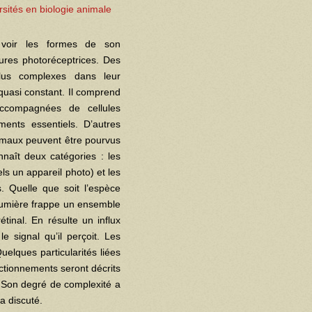
rsités en biologie animale
 voir les formes de son
ures photoréceptrices. Des
plus complexes dans leur
quasi constant. Il comprend
accompagnées de cellules
ments essentiels. D’autres
nimaux peuvent être pourvus
nnaît deux catégories : les
ls un appareil photo) et les
. Quelle que soit l’espèce
 lumière frappe un ensemble
tinal. En résulte un influx
e signal qu’il perçoit. Les
uelques particularités liées
tionnements seront décrits
. Son degré de complexité a
a discuté.