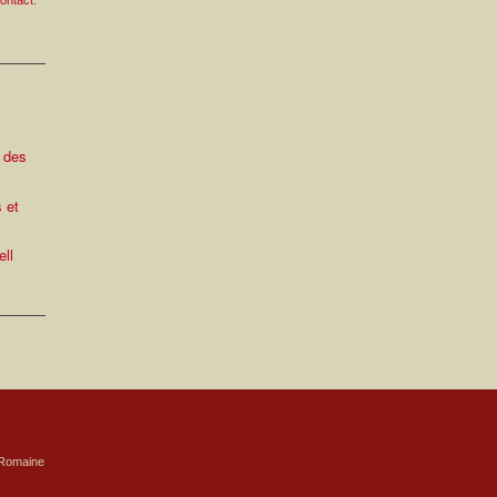
contact
.
e des
s et
e
ell
a-Romaine