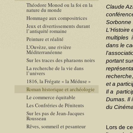
Théodore Monod ou la foi en la
Claude Azi
nature du monde
conférences
Hommage aux compositrices
Sorbonne N
Jeux et divertissements durant
L'Histoire
l’antiquité romaine
multiples 
Peinture et réalité
dans le ca
L'Ouvèze, une rivière
Méditerranéenne
l'associat
Sur les traces des pharaons noirs
portant su
La recherche de la vie dans
représentan
l’univers
recherche, 
1816, la Frégate « la Méduse »
et a parti
Roman historique et archéologie
Il a parti
Le commerce équitable
Dumas. Il 
Les Confréries de Pénitents
du Cinéma
Sur les pas de Jean-Jacques
Rousseau
Rêves, sommeil et pesanteur
Lors de ce